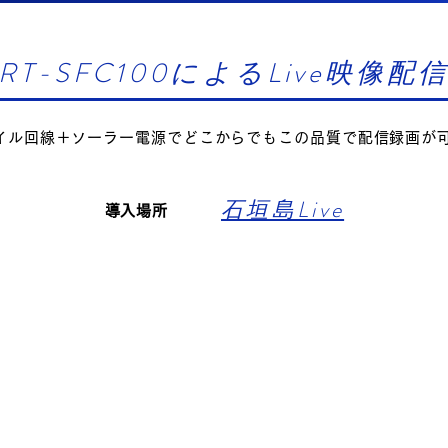
​RT-SFC100によるLive映像配
バイル回線＋ソーラー電源でどこからでもこの品質で配信録画が
​石垣島Live
​導入場所​