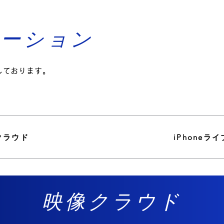
ューション
しております。
クラウド
iPhoneラ
​映像クラウド​