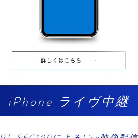
詳しくはこちら
iPhone ライヴ中継​​
​RT-SFC100によるLive映像配