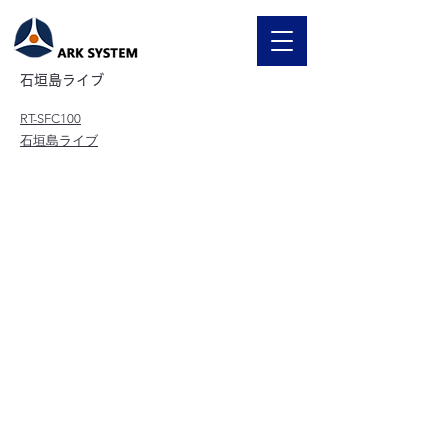
What`s New-page
石垣島ライブ
RT-SFC100
石垣島ライブ