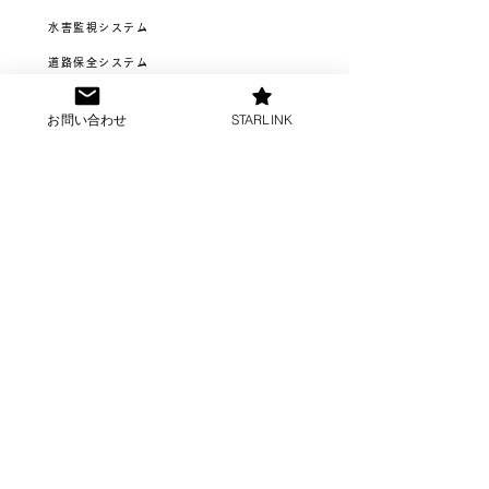
水害監視システム
道路保全システム
不法投棄監視システム
お問い合わせ
STARLINK
沿線積雪監視カメラシステム
映像ソリューション
映像クラウド
iPhoneライブ中継
お問い合わせ
ホーム
機器製品情報
会社概要
プライバシーポリシー