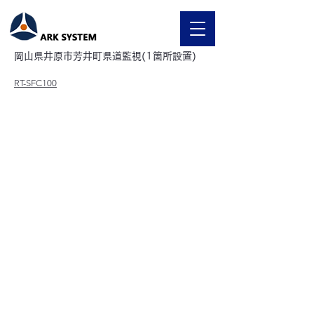
What`s New-page
岡山県井原市芳井町県道監視(1箇所設置)
RT-SFC100