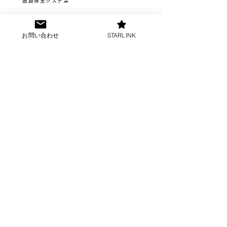
道路保全システム
不法投棄監視システム
沿線積雪監視カメラシステム
お問い合わせ
STARLINK
映像ソリューション
映像クラウド
iPhoneライブ中継
お問い合わせ
ホーム
機器製品情報
会社概要
プライバシーポリシー