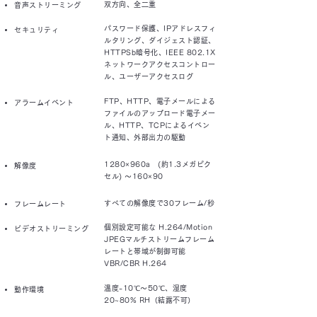
双方向、全二重
音声ストリーミング
パスワード保護、IPアドレスフィ
セキュリティ
ルタリング、ダイジェスト認証、
HTTPSb暗号化、IEEE 802.1X
ネットワークアクセスコントロー
ル、ユーザーアクセスログ
FTP、HTTP、電子メールによる
アラームイベント
ファイルのアップロード電子メー
ル、HTTP、TCPによるイベン
ト通知、外部出力の駆動
1280×960a (約1.3メガピク
解像度
セル) ～160×90
すべての解像度で30フレーム/秒
フレームレート
個別設定可能な H.264/Motion
ビデオストリーミング
JPEGマルチストリームフレーム
レートと帯域が制御可能
VBR/CBR H.264
温度-10℃～50℃、湿度
動作環境
20~80% RH（結露不可）