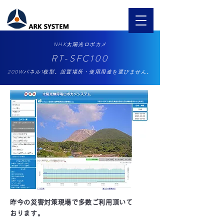
/
機器製品情報
NHK太陽光ロボカメ RTｰSFC100
​NHK太陽光ロボカメ
​RT-SFC100​​
200Wパネル1枚型。設置場所・使用用途を選びません。
昨今の災害対策現場で多数ご利用頂いて
おります。