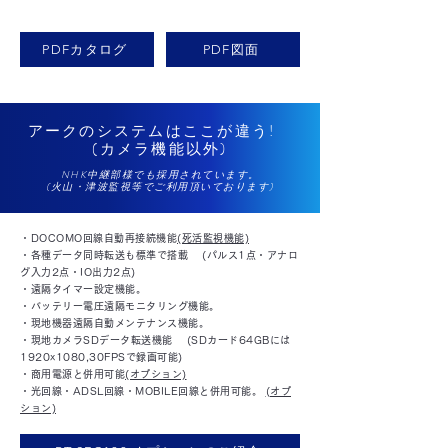
PDFカタログ
PDF図面
アークのシステムはここが違う!
(カメラ機能以外)
NHK中継部様でも採用されています。
(火山・津波監視等でご利用頂いております)
・DOCOMO回線自動再接続機能
(死活監視機能)
・各種データ同時転送も標準で搭載 (パルス1点・アナロ
グ入力2点・IO出力2点)
・遠隔タイマー設定機能。
・バッテリー電圧遠隔モニタリング機能。
・現地機器遠隔自動メンテナンス機能。
・現地カメラSDデータ転送機能 (SDカード64GBには
1920x1080,30FPSで録画可能)
・商用電源と併用可能
(オプション)
・光回線・ADSL回線・MOBILE回線と併用可能。
(オプ
ション)