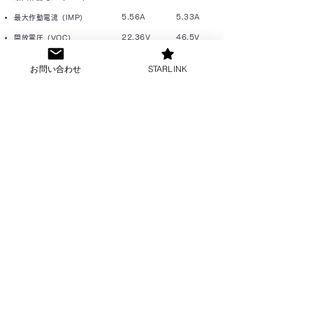
5.56A
5.33A
最大作動電流（IMP）
22.36V
46.5V
開放電圧（VOC）
5.62A
6.02A
短絡電流（ISC）
お問い合わせ
STARLINK
1210x540
1580x808
サイズ
x35mm
x45mm
8.2kg
15.0kg
本体重量
10年
10年
期待寿命
​セット本体仕様
外周
φ114mm
ポールサイズ
高さ
2500mm
足サイズ
1210mm×1110mm（※2
）
430mm×550mm×250mm
ボックスサイズ