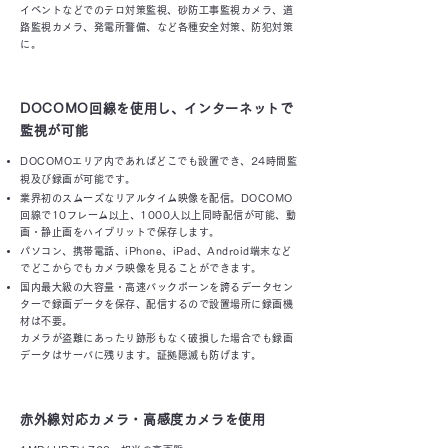
イベントなどでのテロ対策監視、砂防工事監視カメラ、道
路監視カメラ、発電所警備、など各種安全対策、防犯対策
に。
DOCOMO回線を使用し、インターネットで
監視が可能
DOCOMOエリア内であればどこでも設置でき、24時間監
視及び録画が可能です。
業界初のスムーズなリアルタイム映像を配信。DOCOMO
回線で10フレーム以上、1000人以上同時配信が可能、動
画・静止画をハイブリットで保存します。
パソコン、携帯電話、iPhone、iPad、Android端末など
でどこからでもカメラ映像を見ることができます。
国内最大級の大容量・高速バックボーンを誇るデータセン
ターで録画データを保存、配信するので設置場所に録画機
材は不要。
カメラが盗難にあったり跡形もなく破損した場合でも録画
データはサーバに残ります。証拠隠滅も防げます。
赤外線対応カメラ・高感度カメラを使用