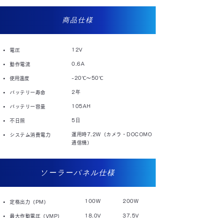
​商品仕様
12V
電圧
0.6A
動作電流
-20℃～50℃
使用温度
2年
バッテリー寿命
105AH
バッテリー容量
5日
不日照
運用時7.2W（カメラ・DOCOMO
システム消費電力
通信機）
​ソーラーパネル仕様
100W
200W
定格出力（PM）
18.0V
37.5V
最大作動電圧（VMP）