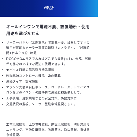
​特徴​​
オールインワンで電源不要、設置場所・使用
用途を選びません
ソーラーパネル（太陽電池）で電源不要。設置してすぐに
運用が可能なソーラー電源遠隔監視カメラです。（設置時
間1台あたり約1時間）
DOCOMOエリアであればどこでも設置(※1)、分解、移動
が可能なので様々な用途に使用できます。
モバイル回線の死活監視機能搭載
遠隔電源コントロール機能 2ch搭載
遠隔タイマー設定機能
マラソン大会や自転車レース、ロードレース、トライアス
ロンなどのイベントの臨時的な遠隔監視設備として。
工事現場、建設現場などの安全対策、防犯対策に
交通状況の監視、ソーラー型駐車場監視として。
他用途例
工事現場監視、土砂災害監視、建設現場監視、防災河川モ
ニタリング、不法投棄監視、牧場監視、沿岸監視、資材置
き場監視、