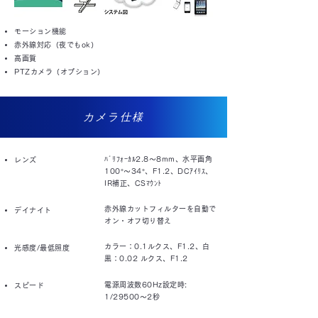
モーション機能
赤外線対応（夜でもok）
高画質
PTZカメラ（オプション）
​カメラ仕様
ﾊﾞﾘﾌｫｰｶﾙ2.8～8mm、水平画角
レンズ
100°～34°、F1.2、DCｱｲﾘｽ、
IR補正、CSﾏｳﾝﾄ
赤外線カットフィルターを自動で
デイナイト
オン・オフ切り替え
カラー：0.1ルクス、F1.2、白
光感度/最低照度
黒：0.02 ルクス、F1.2
電源周波数60Hz設定時:
スピード
1/29500～2秒