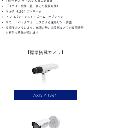
1MP/ HDTV 720p 相当の高画質
デイナイト機能（昼・夜とも監視可能）
マルチ H.264 ストリーム
PTZ（パン・チルト・ズーム）オプション
リモートバックフォーカスによる遠隔ピント調整
高感度カメラにより、光源の無い山間部などでの夜間撮影
も鮮明な映像が取れます
【標準搭載カメラ】
AXIS P 1364