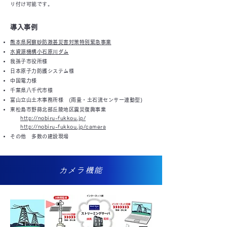
り付け可能です。
導入事例
熊本県阿蘇砂防激甚災害対策特別緊急事業
水資源機構小石原川ダム
我孫子市役所様
日本原子力防護システム様
中国電力様
千葉県八千代市様
富山立山土木事務所様 (雨量・土石流センサー連動型)
東松島市野蒜北部丘陵地区震災復興事業
http://nobiru-fukkou.jp/
http://nobiru-fukkou.jp/camera
その他 多数の建設現場
​カメラ機能​