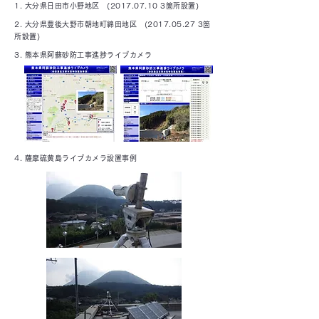
1. 大分県日田市小野地区
(2017.07.10 3
箇所設置)
2. 大分県豊後大野市朝地町綿田地区
(2017.05.27 3
箇
所設置)
3.
熊本県阿蘇砂防工事進捗ライブカメラ
4.
薩摩硫黄島ライブカメラ設置事例